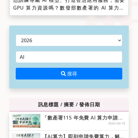
想訓練專屬 AI 模型、打造智慧應用服務，需要
GPU 算力資源嗎？數發部數產署的 AI 算力平
台，提供符合資格的 AI 新創團隊及資服業者免費
AI 算力資源，協助業者加速模型訓練、推論驗證
與應用落地，讓創新想法更快化為市場競爭力。
年度
✨ 亮點如下1️⃣ 費用全免：線...
請輸入關鍵字
搜尋
搜尋
訊息標題 / 摘要 / 發佈日期
「數產署115 年免費 AI 算力申請」隨送批次審🚀 模型推論類第三梯次8/10截止💥
2026/06/18
【AI算力】即刻申請免費算力，解鎖企業創新新高度！第一梯次 6/30 截止！