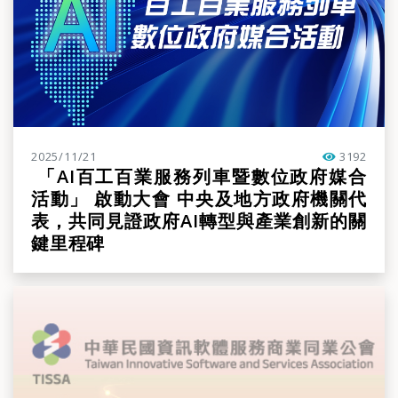
2025/11/21
3192
點閱率
「AI百工百業服務列車暨數位政府媒合
活動」 啟動大會 中央及地方政府機關代
表，共同見證政府AI轉型與產業創新的關
鍵里程碑