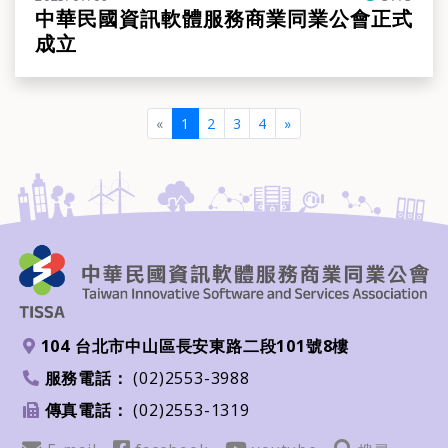
中華民國資訊軟體服務商業同業公會正式
成立
(current)
«
1
2
3
4
»
104 台北市中山區長安東路二段101號8樓
地址
服務電話：
(02)2553-3988
電話
傳真電話：
(02)2553-1319
傳真
Email
FB
youtube
搜尋