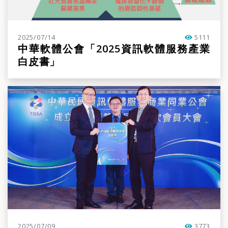
2025/07/14
5111
點閱率
中華軟體公會「2025資訊軟體服務產業
白皮書」
2025/07/09
3773
點閱率