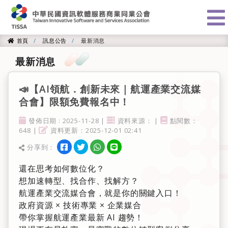
:::
首頁
訊息公告
最新消息
首頁
最新消息
📣【AI領航．創新未來｜航運產業交流媒
合會】限額免費報名中！
發佈日期
資料來源
點閱率
發佈日期 : 2025-11-28 |
資料來源： |
點閱數：
資料更新
648 |
資料更新：2025-12-01 02:41
分享到facebook
分享到twitter
分享到WhatsApp
分享到line
分享到：
分享
還在思考如何數位化？
想加速轉型、找合作、找解方？
航運產業交流媒合會，就是你的關鍵入口！
政府資源 × 技術專業 × 企業媒合
帶你掌握航運產業最新 AI 趨勢！