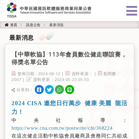
:::
首頁
訊息公告
最新消息
首頁
最新消息
【中華軟協】113年會員數位健走聯誼賽，
得獎名單公告
發佈日期
資料來源
點閱率
發佈日期 : 2024-04-12 |
資料來源： |
點閱數：
資料更新
2007 |
資料更新：2024-05-20 05:50
分享到facebook
分享到twitter
分享到WhatsApp
分享到line
分享到：
分享
2024 CISA 邀您日行萬步 健康 美麗 龍活
力！
中央社報導：
https://www.cna.com.tw/postwrite/chi/368224
在這次健走活動中軟協會員廠商及會務同仁共組成