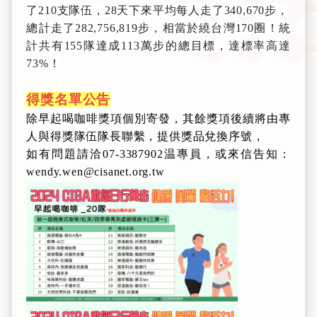
了210支隊伍，28天下來平均每人走了340,670步，
總計走了282,756,819步，相當於繞台灣170圈！統
計共有155隊達成113萬步的總目標，達標率高達
73%！
得獎名單公告
除早起喝咖啡獎項個別寄發，其餘獎項後續將由專
人與得獎隊伍隊長聯繫，提供獎品兌換序號，
如有問題請洽07-3387902温專員，或來信告知：
wendy.wen@cisanet.org.tw