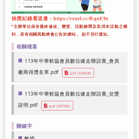
抽獎紀錄看這邊：
https://reurl.cc/RqnE9x
*
主辦單位保有最終修改、變更、活動解釋及取消本活動之權
利，若有相關異動將會公告於網站， 恕不另行通知。
相關檔案
■
113年中華軟協會員數位健走聯誼賽_會員
廠商得獎名單.pdf
下載pdf
pdf (320KB)
■
113年中華軟協會員數位健走聯誼賽_兌獎
說明.pdf
下載pdf
pdf (587KB)
關鍵字
■
軟協