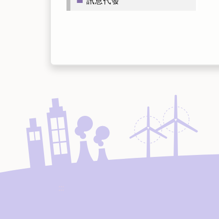
訊息代發
:::