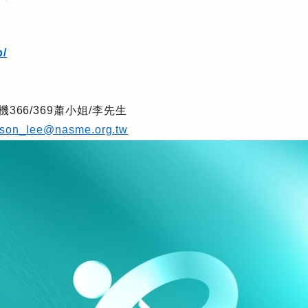
b/
機366/369蕭小姐/李先生
ason_lee@nasme.org.tw