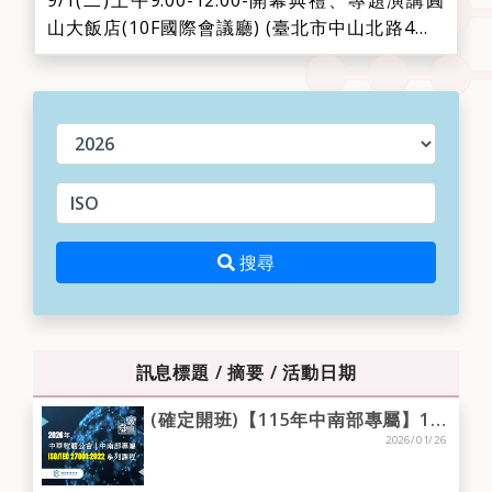
9/1(二)上午9:00-12:00-開幕典禮、專題演講圓
山大飯店(10F國際會議廳) (臺北市中山北路4段1
號)時間議程主講人09:00-09:30報到09:30-09:35
致詞世界創新科技與服務聯盟(WITSA)主席
Sean Seah09:35-09:40中華民國資訊軟體服務
年度
商業同業公會(TISSA)理事長、世界創新...
請輸入關鍵字
搜尋
搜尋
訊息標題 / 摘要 / 活動日期
(確定開班)【115年中南部專屬】1/26~1/30-台中場-ISO/IEC 27001:2022 主導稽核員訓練課程
2026/01/26