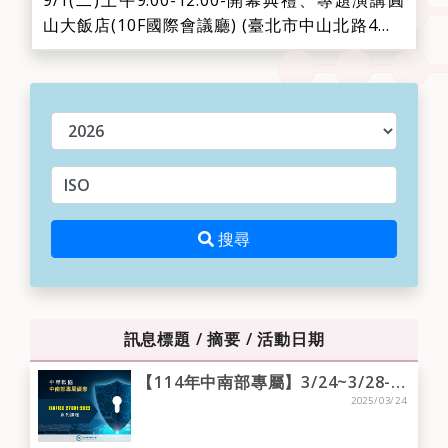
9/1(二)上午9:00-12:00-開幕典禮、專題演講圓
山大飯店(10F國際會議廳) (臺北市中山北路4段1
號)時間議程主講人09:00-09:30報到09:30-09:35
致詞世界創新科技與服務聯盟(WITSA)主席
Sean Seah09:35-09:40中華民國資訊軟體服務
年度
商業同業公會(TISSA)理事長、世界創新...
請輸入關鍵字
搜尋
搜尋
訊息標題 / 摘要 / 活動日期
【114年中南部專屬】3/24~3/28-高雄場-ISO/IEC 27001:2022 主導稽核員訓練課程（五日）
2025/03/24