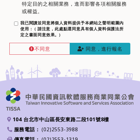
特定目的之相關業務，進而影響各項相關服務
或權益。
我已閱讀並同意將個人資料提供予本網站之聲明範圍內
使用： ( 請注意，此處點選同意具有個人資料保護法所
定之書面同意效果。)
已閱讀
同意註冊smepass
不同意
同意，進行報名
不同意
同意
104 台北市中山區長安東路二段101號8樓
地址
服務電話：
(02)2553-3988
電話
傳真電話：
(02)2553-1319
傳真