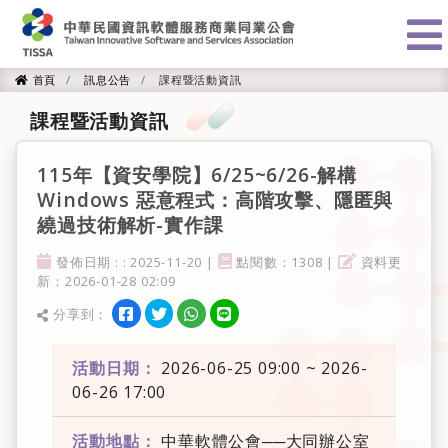
:::
首頁
訊息公告
課程暨活動資訊
首頁
課程暨活動資訊
115年【資安學院】6/25~6/26-解構
Windows 惡意程式：高階攻擊、隱匿與
繞過技術解析-實作課
發佈日期
點閱率
資料更新
發佈日期 : : 2025-11-20 |
點閱數：1308 |
資料更
新：2026-01-28 02:09
分享到facebook
分享到twitter
分享到WhatsApp
分享到line
分享到：
分享
活動日期：
2026-06-25 09:00 ~ 2026-
06-26 17:00
活動地點：
中華軟體公會──大同辦公室