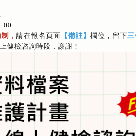
止
：00
請在報名頁面
【備註】
欄位，留下
三
約制，
上健檢諮詢時段，謝謝！