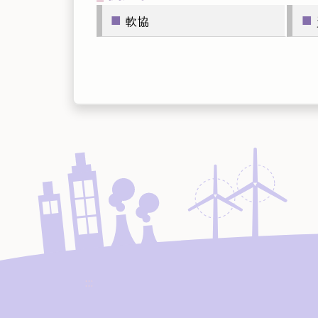
■
■
軟協
:::