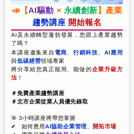
📣【
AI驅動
×
永續創新
】產業
趨勢講座
開始報名
AI及永續轉型蓬勃發展，您跟上產業趨勢
了嗎？
本講座邀集來自
電商
、
行銷科技
、
AI應用
與
低碳經營
領域專家
將分享給您真正能用、能做的
企業升級方
法
！
＃免費產業趨勢講座
＃北市企業從業人員優先錄取
🎯 3小時講座將帶您掌握
✔ 如何應用
AI協助企業管理
、
開拓市場