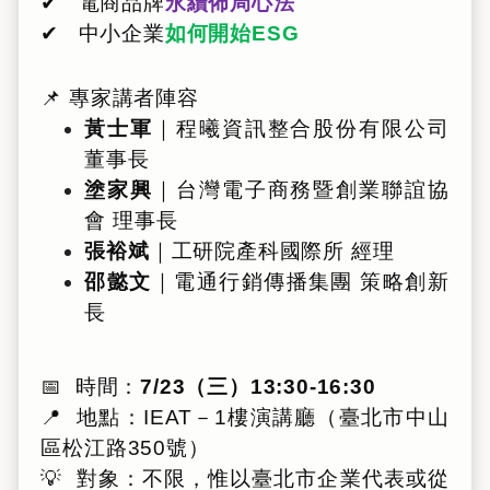
✔ 電商品牌
永續佈局心法
✔ 中小企業
如何開始ESG
📌 專家講者陣容
黃士軍
｜程曦資訊整合股份有限公司
董事長
塗家興
｜台灣電子商務暨創業聯誼協
會 理事長
張裕斌
｜工研院產科國際所 經理
邵懿文
｜電通行銷傳播集團 策略創新
長
📅 時間：
7/23（三）13:30-16:30
📍 地點：IEAT－1樓演講廳（臺北市中山
區松江路350號）
💡 對象：不限，惟以臺北市企業代表或從