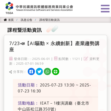
:::
首頁
訊息公告
課程暨活動資訊
首頁
課程暨活動資訊
7/23📣【AI驅動 × 永續創新】產業趨勢講
座
發佈日期
點閱率
資料更新
發佈日期 : : 2025-06-01 |
點閱數：1121 |
資料更
新：2025-07-01 06:59
分享到facebook
分享到twitter
分享到WhatsApp
分享到line
分享到：
分享
活動日期：
2025-07-23 13:30 ~ 2025-
07-23 16:30
活動地點：
IEAT－1樓演講廳（臺北市
中山區松江路350號）