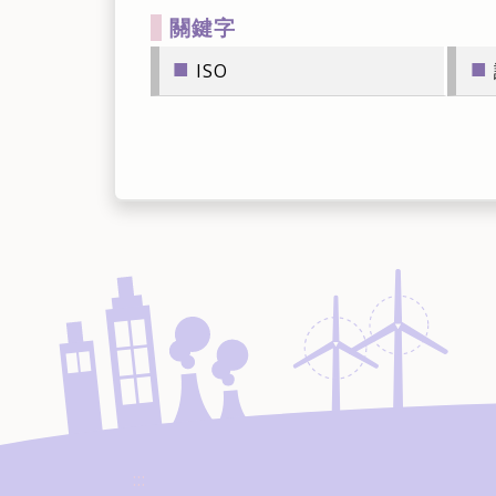
關鍵字
■
■
ISO
:::