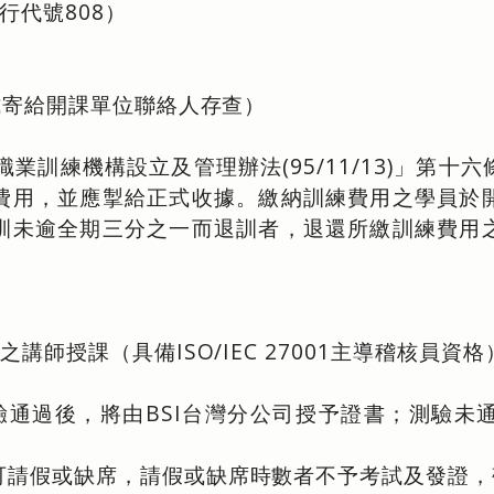
行代號808）
方式寄給開課單位聯絡人存查）
職業訓練機構設立及管理辦法(95/11/13)」第
費用，並應掣給正式收據。繳納訓練費用之學員於
訓未逾全期三分之一而退訓者，退還所繳訓練費用
。
師授課（具備ISO/IEC 27001主導稽核員資格
。
驗通過後，將由BSI台灣分公司授予證書；測驗未
可請假或缺席，請假或缺席時數者不予考試及發證，