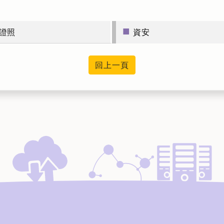
■
證照
資安
回上一頁