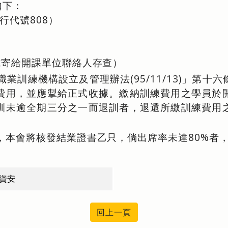
如下：
行代號808）
方式寄給開課單位聯絡人存查）
職業訓練機構設立及管理辦法(95/11/13)」第
費用，並應掣給正式收據。繳納訓練費用之學員於
訓未逾全期三分之一而退訓者，退還所繳訓練費用
。
員，本會將核發結業證書乙只，倘出席率未達80%者
資安
回上一頁