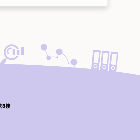
號8樓
e
e