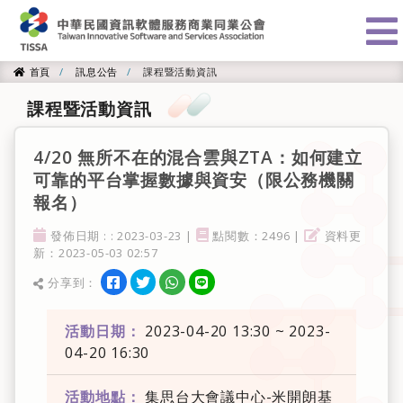
:::
首頁
訊息公告
課程暨活動資訊
首頁
課程暨活動資訊
4/20 無所不在的混合雲與ZTA：如何建立
可靠的平台掌握數據與資安（限公務機關
報名）
發佈日期
點閱率
資料更新
發佈日期 : : 2023-03-23 |
點閱數：2496 |
資料更
新：2023-05-03 02:57
分享到facebook
分享到twitter
分享到WhatsApp
分享到line
分享到：
分享
活動日期：
2023-04-20 13:30 ~ 2023-
04-20 16:30
活動地點：
集思台大會議中心-米開朗基