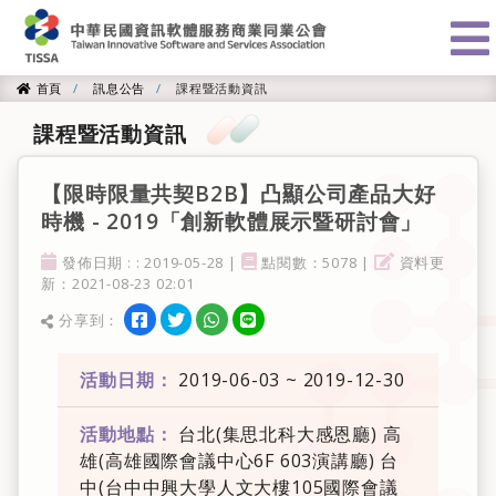
:::
首頁
訊息公告
課程暨活動資訊
首頁
課程暨活動資訊
【限時限量共契B2B】凸顯公司產品大好
時機 - 2019「創新軟體展示暨研討會」
發佈日期
點閱率
資料更新
發佈日期 : : 2019-05-28 |
點閱數：5078 |
資料更
新：2021-08-23 02:01
分享到facebook
分享到twitter
分享到WhatsApp
分享到line
分享到：
分享
活動日期：
2019-06-03 ~ 2019-12-30
活動地點：
台北(集思北科大感恩廳) 高
雄(高雄國際會議中心6F 603演講廳) 台
中(台中中興大學人文大樓105國際會議