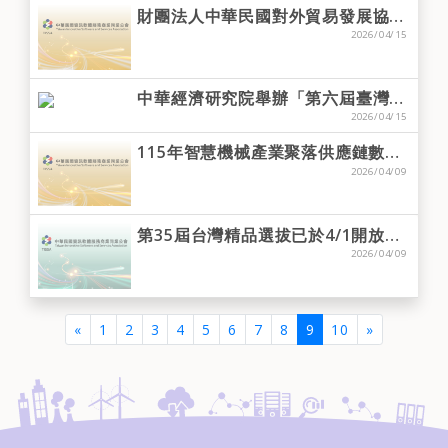
財團法人中華民國對外貿易發展協會將組團參加韓國及印尼之科技展，歡迎會員廠商踴躍報名。
2026/04/15
中華經濟研究院舉辦「第六屆臺灣循環經濟獎頒獎典禮暨全球永續承諾與突破報告」，歡迎會員廠商踴躍報名。
2026/04/15
115年智慧機械產業聚落供應鏈數位串流AI應用申請須知說明會
2026/04/09
第35屆台灣精品選拔已於4/1開放報名，至6/30報名截止
2026/04/09
(current)
«
1
2
3
4
5
6
7
8
9
10
»