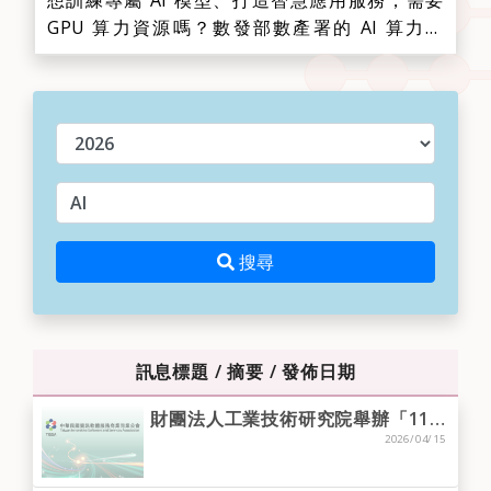
想訓練專屬 AI 模型、打造智慧應用服務，需要
GPU 算力資源嗎？數發部數產署的 AI 算力平
台，提供符合資格的 AI 新創團隊及資服業者免費
AI 算力資源，協助業者加速模型訓練、推論驗證
與應用落地，讓創新想法更快化為市場競爭力。
年度
✨ 亮點如下1️⃣ 費用全免：線...
請輸入關鍵字
搜尋
搜尋
訊息標題 / 摘要 / 發佈日期
財團法人工業技術研究院舉辦「115年度服務系統科技中心智慧物流、診療照護、運動科技及AI等研發成果非專屬授權案」公開說明會，歡迎會員廠商踴躍報名。
2026/04/15