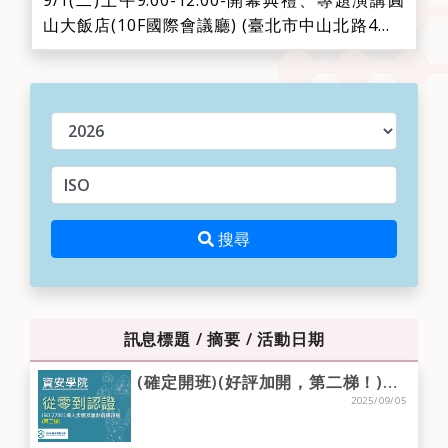
9/1(二)上午9:00-12:00-開幕典禮、專題演講圓
山大飯店(10F國際會議廳) (臺北市中山北路4段1
號)時間議程主講人09:00-09:30報到09:30-09:35
致詞世界創新科技與服務聯盟(WITSA)主席
Sean Seah09:35-09:40中華民國資訊軟體服務
年度
商業同業公會(TISSA)理事長、世界創新...
請輸入關鍵字
搜尋
搜尋
訊息標題 / 摘要 / 活動日期
(確定開班)(好評加開，第二梯！)【資安學院】9/5 從零到認證- ISO 27001導入步驟及重點前導課程
2025/09/05