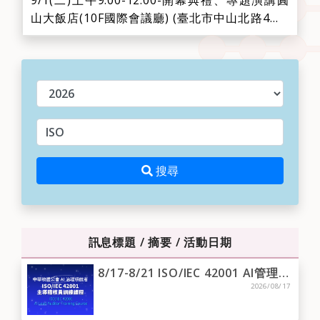
9/1(二)上午9:00-12:00-開幕典禮、專題演講圓
山大飯店(10F國際會議廳) (臺北市中山北路4段1
號)時間議程主講人09:00-09:30報到09:30-09:35
致詞世界創新科技與服務聯盟(WITSA)主席
Sean Seah09:35-09:40中華民國資訊軟體服務
年度
商業同業公會(TISSA)理事長、世界創新...
請輸入關鍵字
搜尋
搜尋
訊息標題 / 摘要 / 活動日期
8/17-8/21 ISO/IEC 42001 AI管理系統主導稽核員訓練課程
2026/08/17